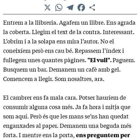
X
WhatsApp
Telegram
Facebook
Comparteix
Entrem a la llibreria. Agafem un llibre. Ens agrada
la coberta. Llegim el text de la contra. Interessant.
L’obrim i a la solapa ens mira l’autor. No el
coneixíem però ens cau bé. Repassem l’índex i
fullegem unes quantes pàgines.
"El vull".
Paguem.
Busquem un bar. Demanem un cafè amb gel.
Comencem a llegir. Som nosaltres, ara.
El cambrer ens fa mala cara. Potser hauríem de
consumir alguna cosa més. Ja fa hora i mitja que
som aquí. Però és que les mans se’ns han quedat
enganxades al paper. Demanem una beguda més
forta. I mentre ens la porta,
ens preguntem per