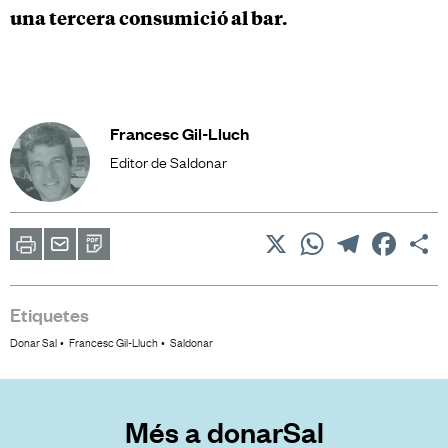
una tercera consumició al bar.
Francesc Gil-Lluch
Editor de Saldonar
X
WhatsApp
Telegram
Facebo
C
Imprimir
Envia
PDF
a
un
amic
Etiquetes
Donar Sal
Francesc Gil-Lluch
Saldonar
Més a donarSal