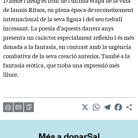
D’amor i desig
és fruit de l'última etapa de la vida
de Iannis Ritsos, en plena època de reconeixement
internacional de la seva figura i del seu treball
incessant. La poesia d'aquests darrers anys
presenta un caràcter especialment reflexiu i és més
donada a la fantasia, en contrast amb la urgència
combativa de la seva creació anterior. També a la
fantasia eròtica, que troba una expressió més
lliure.
X
WhatsApp
Telegram
Facebo
C
Imprimir
Envia
PDF
a
un
amic
Més a donarSal