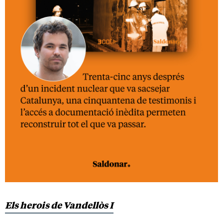
Els herois de Vandellòs I