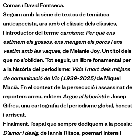
Comas i David Fontseca.
Seguim amb la sèrie de textos de temàtica
antiespecista, ara amb el clàssic dels clàssics,
l’introductor del terme
carnisme
:
Per què ens
estimem els gossos, ens mengem els porcs i ens
vestim amb les vaques
, de Melanie Joy. Un títol dels
que no s’obliden. Tot seguit, un llibre fonamental per
a la història del periodisme:
Vida i mort dels mitjans
de comunicació de Vic (1939-2025)
de Miquel
Macià. En el context de la persecució i assassinat de
reporters arreu, editem
Argos al laberint
de Josep
Gifreu, una cartografia del periodisme global, honest
i arriscat.
Finalment, l’espai que sempre dediquem a la poesia:
D’amor i desig
, de Iannis Ritsos, poemari intens i