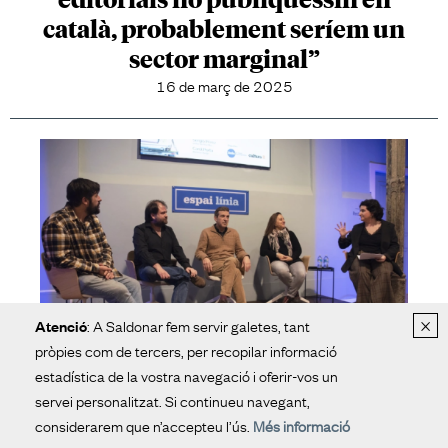
català, probablement seríem un
sector marginal”
16 de març de 2025
×
: A Saldonar fem servir galetes, tant
Atenció
pròpies com de tercers, per recopilar informació
estadística de la vostra navegació i oferir-vos un
La guerra de guerrilles de les
servei personalitzat. Si continueu navegant,
editorials independents per
considerarem que n’accepteu l’ús.
Més informació