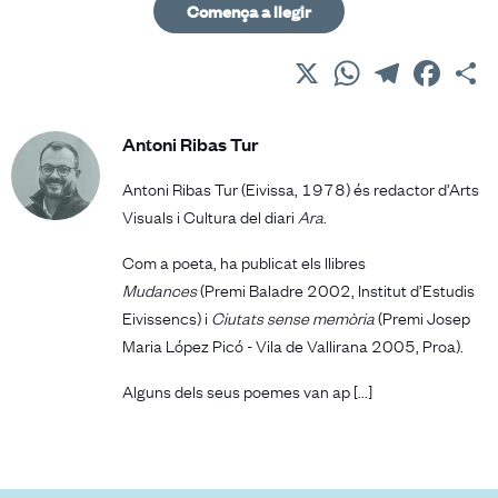
Comença a llegir
X
WhatsApp
Telegram
Facebo
C
Antoni Ribas Tur
Antoni Ribas Tur (Eivissa, 1978) és redactor d’Arts
Visuals i Cultura del diari
Ara
.
Com a poeta, ha publicat els llibres
Mudances
(Premi Baladre 2002, Institut d’Estudis
Eivissencs) i
Ciutats sense memòria
(Premi Josep
Maria López Picó - Vila de Vallirana 2005, Proa).
Alguns dels seus poemes van ap [...]