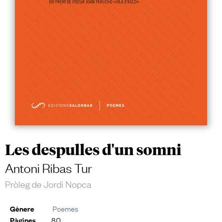
Les despulles d'un somni
Antoni Ribas Tur
Pròleg de Jordi Nopca
Poemes
Gènere
80
Pàgines