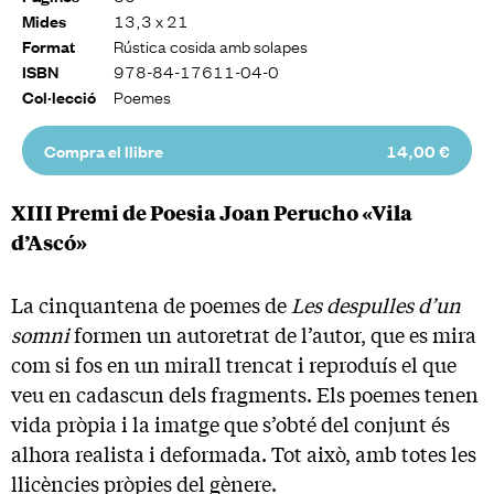
13,3 x 21
Mides
Rústica cosida amb solapes
Format
978-84-17611-04-0
ISBN
Poemes
Col·lecció
Compra el llibre
14,00 €
XIII Premi de Poesia Joan Perucho «Vila
d’Ascó»
La cinquantena de poemes de
Les despulles d’un
somni
formen un autoretrat de l’autor, que es mira
com si fos en un mirall trencat i reproduís el que
veu en cadascun dels fragments. Els poemes tenen
vida pròpia i la imatge que s’obté del conjunt és
alhora realista i deformada. Tot això, amb totes les
llicències pròpies del gènere.