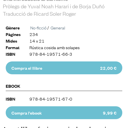
Pròlegs de Yuval Noah Harari i de Borja Duñó
Traducció de Ricard Soler Roger
No-ficció
/
General
Gènere
234
Pàgines
14 x 21
Mides
Rústica cosida amb solapes
Format
978-84-19571-66-3
ISBN
Compra el llibre
22,00 €
EBOOK
978-84-19571-67-0
ISBN
Compra l'ebook
9,99 €