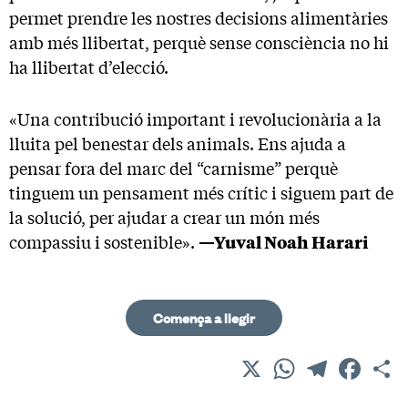
permet prendre les nostres decisions alimentàries
amb més llibertat, perquè sense consciència no hi
ha llibertat d’elecció.
«Una contribució important i revolucionària a la
lluita pel benestar dels animals. Ens ajuda a
pensar fora del marc del “carnisme” perquè
tinguem un pensament més crític i siguem part de
la solució, per ajudar a crear un món més
compassiu i sostenible».
—Yuval Noah Harari
Comença a llegir
X
WhatsApp
Telegram
Facebo
C