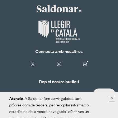
Connecta amb nosaltres
Rep el nostre butlletí
ALTA
×
: A Saldonar fem servir galetes, tant
Atenció
pròpies com de tercers, per recopilar informació
estadística de la vostra navegació i oferir-vos un
Distribució
Contacte
Avís legal
servei personalitzat. Si continueu navegant,