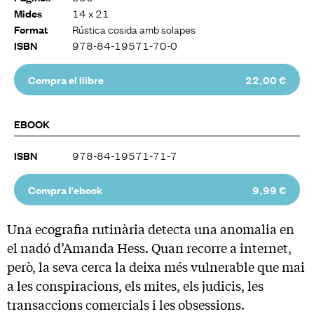
14 x 21
Mides
Rústica cosida amb solapes
Format
978-84-19571-70-0
ISBN
Compra el llibre
22,00 €
EBOOK
978-84-19571-71-7
ISBN
Compra l'ebook
9,99 €
Una ecografia rutinària detecta una anomalia en
el nadó d’Amanda Hess. Quan recorre a internet,
però, la seva cerca la deixa més vulnerable que mai
a les conspiracions, els mites, els judicis, les
transaccions comercials i les obsessions.