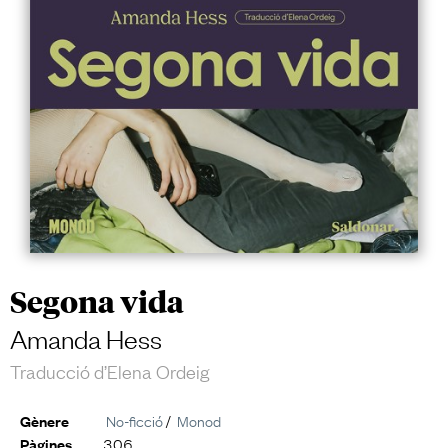
Segona vida
Amanda Hess
Traducció d’Elena Ordeig
No-ficció
/
Monod
Gènere
306
Pàgines