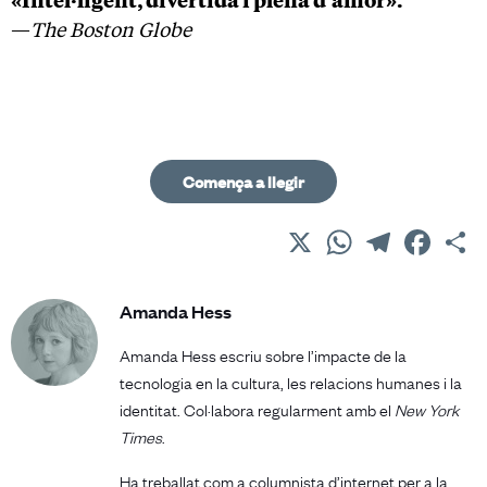
—
The Boston Globe
Comença a llegir
X
WhatsApp
Telegram
Facebo
C
Amanda Hess
Amanda Hess escriu sobre l’impacte de la
tecnologia en la cultura, les relacions humanes i la
identitat. Col·labora regularment amb el
New York
Times
.
Ha treballat com a columnista d’internet per a la