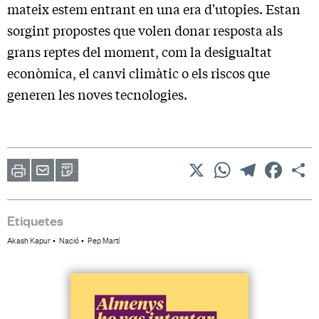
mateix estem entrant en una era d'utopies. Estan
sorgint propostes que volen donar resposta als
grans reptes del moment, com la desigualtat
econòmica, el canvi climàtic o els riscos que
generen les noves tecnologies.
X
WhatsApp
Telegram
Facebo
C
Imprimir
Envia
PDF
a
un
amic
Etiquetes
Akash Kapur
Nació
Pep Martí