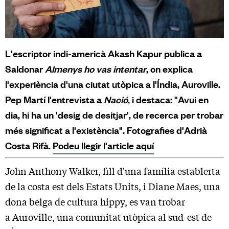
L'escriptor indi-americà Akash Kapur publica a
Saldonar
Almenys ho vas intentar
, on explica
l'experiència d'una ciutat utòpica a l'Índia, Auroville.
Pep Martí l'entrevista a
Nació
, i destaca: "Avui en
dia, hi ha un 'desig de desitjar', de recerca per trobar
més significat a l'existència". Fotografies d'Adrià
Costa Rifà.
Podeu llegir l'article aquí
John Anthony Walker, fill d'una família establerta
de la costa est dels Estats Units, i Diane Maes, una
dona belga de cultura hippy, es van trobar
a Auroville, una comunitat utòpica al sud-est de