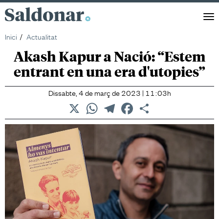
Saldonar
Men
Inici
Actualitat
Akash Kapur a Nació: “Estem
entrant en una era d'utopies”
Dissabte, 4 de març de 2023 | 11:03h
X
WhatsApp
Telegram
Facebook
Comparteix