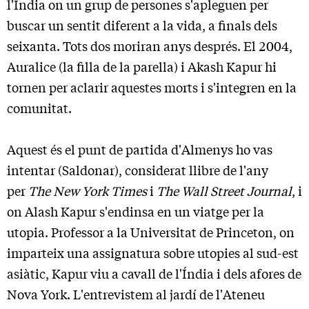
l'Índia on un grup de persones s'apleguen per
buscar un sentit diferent a la vida, a finals dels
seixanta. Tots dos moriran anys després. El 2004,
Auralice (la filla de la parella) i Akash Kapur hi
tornen per aclarir aquestes morts i s'integren en la
comunitat.
Aquest és el punt de partida d'Almenys ho vas
intentar (Saldonar), considerat llibre de l'any
per
The New York Times
i
The Wall Street Journal
, i
on Alash Kapur s'endinsa en un viatge per la
utopia. Professor a la Universitat de Princeton, on
imparteix una assignatura sobre utopies al sud-est
asiàtic, Kapur viu a cavall de l'Índia i dels afores de
Nova York. L'entrevistem al jardí de l'Ateneu