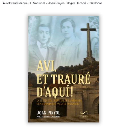
Avi et trauré daquí
El Nacional
Joan Pinyol
Roger Heredia
Saldonar