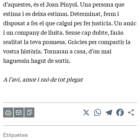
d’aquestes, és el Joan Pinyol. Una persona que
estima i es deixa estimar. Determinat, ferm i
disposat a fer el que calgui per fer justícia. Un amic
i un company de lluita. Sense cap dubte, faràs
realitat la teva promesa. Gràcies per compartir la
vostra història. Tornaran a casa, d’on mai
haguessin hagut de sortir.
A l’avi, amor i raó de tot plegat
X
WhatsApp
Telegram
Facebo
C
Imprimir
Envia
PDF
a
un
amic
Etiquetes