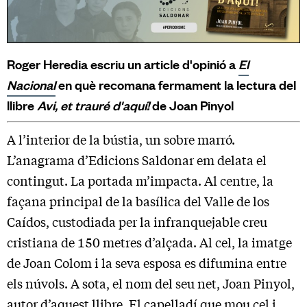
Roger Heredia escriu un article d'opinió a
El
Nacional
en què recomana fermament la lectura del
llibre
Avi, et trauré d'aquí!
de Joan Pinyol
A l’interior de la bústia, un sobre marró.
L’anagrama d’Edicions Saldonar em delata el
contingut. La portada m’impacta. Al centre, la
façana principal de la basílica del Valle de los
Caídos, custodiada per la infranquejable creu
cristiana de 150 metres d’alçada. Al cel, la imatge
de Joan Colom i la seva esposa es difumina entre
els núvols. A sota, el nom del seu net, Joan Pinyol,
autor d’aquest llibre. El capelladí que mou cel i