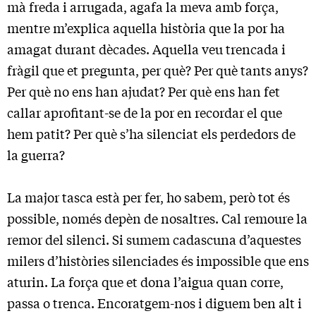
mà freda i arrugada, agafa la meva amb força,
mentre m’explica aquella història que la por ha
amagat durant dècades. Aquella veu trencada i
fràgil que et pregunta, per què? Per què tants anys?
Per què no ens han ajudat? Per què ens han fet
callar aprofitant-se de la por en recordar el que
hem patit? Per què s’ha silenciat els perdedors de
la guerra?
La major tasca està per fer, ho sabem, però tot és
possible, només depèn de nosaltres. Cal remoure la
remor del silenci. Si sumem cadascuna d’aquestes
milers d’històries silenciades és impossible que ens
aturin. La força que et dona l’aigua quan corre,
passa o trenca. Encoratgem-nos i diguem ben alt i