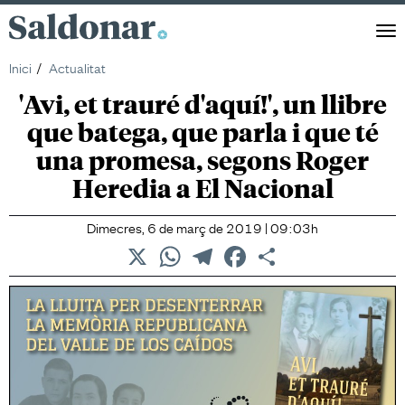
Saldonar
Men
Inici
Actualitat
'Avi, et trauré d'aquí!', un llibre
que batega, que parla i que té
una promesa, segons Roger
Heredia a El Nacional
Dimecres, 6 de març de 2019 | 09:03h
X
WhatsApp
Telegram
Facebook
Comparteix