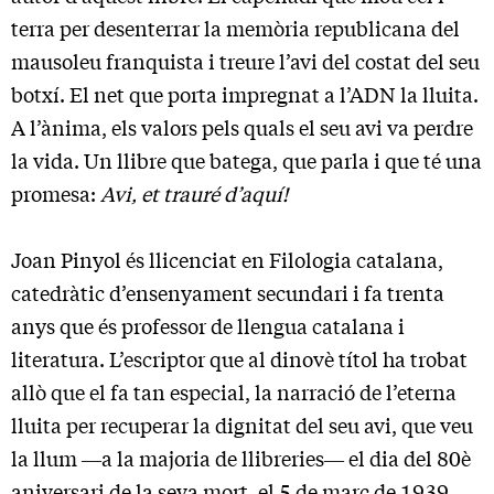
terra per desenterrar la memòria republicana del
mausoleu franquista i treure l’avi del costat del seu
botxí. El net que porta impregnat a l’ADN la lluita.
A l’ànima, els valors pels quals el seu avi va perdre
la vida. Un llibre que batega, que parla i que té una
promesa:
Avi, et trauré d’aquí!
Joan Pinyol és llicenciat en Filologia catalana,
catedràtic d’ensenyament secundari i fa trenta
anys que és professor de llengua catalana i
literatura. L’escriptor que al dinovè títol ha trobat
allò que el fa tan especial, la narració de l’eterna
lluita per recuperar la dignitat del seu avi, que veu
la llum ―a la majoria de llibreries― el dia del 80è
aniversari de la seva mort, el 5 de març de 1939.