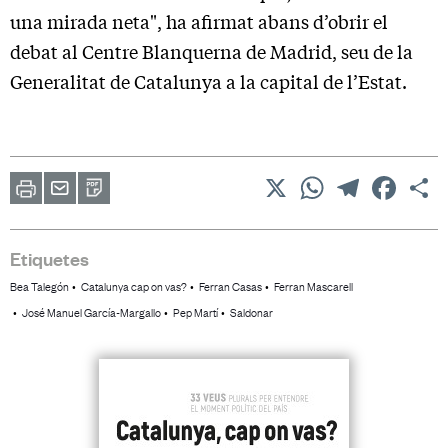
una mirada neta", ha afirmat abans d’obrir el
debat al Centre Blanquerna de Madrid, seu de la
Generalitat de Catalunya a la capital de l’Estat.
X
WhatsApp
Telegram
Facebo
C
Imprimir
Envia
PDF
a
un
amic
Etiquetes
Bea Talegón
Catalunya cap on vas?
Ferran Casas
Ferran Mascarell
José Manuel García-Margallo
Pep Martí
Saldonar