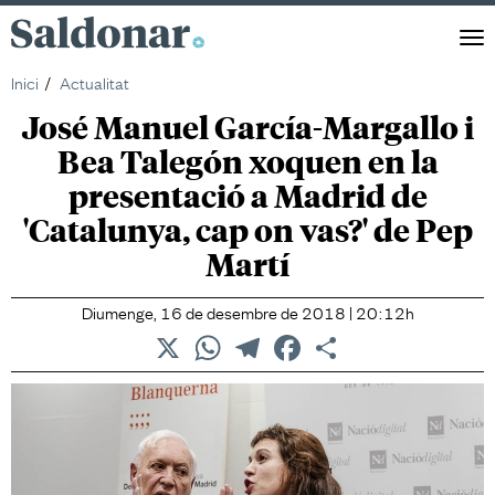
Saldonar
Men
Inici
Actualitat
José Manuel García-Margallo i
Bea Talegón xoquen en la
presentació a Madrid de
'Catalunya, cap on vas?' de Pep
Martí
Diumenge, 16 de desembre de 2018 | 20:12h
X
WhatsApp
Telegram
Facebook
Comparteix