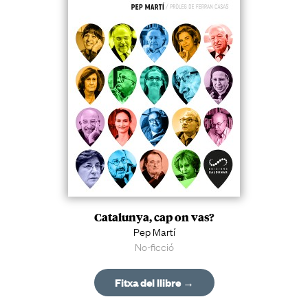
Catalunya, cap on vas?
Pep Martí
No-ficció
Fitxa del llibre →