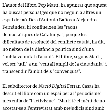
L’autor del llibre, Pep Martí, ha apuntat que aquest
ha buscat personatges que no neguin a altres un
espai de raó. Des d’Antonio Baños a Alejandro
Fernández, hi conflueixen les "raons
democràtiques de Catalunya", perquè les
dificultats de resolució del conflicte català, ha dit,
no neixen de la distància política sinó d’una
"nul·la voluntat d’acord". El llibre, segons Martí,
vol ser "útil" a un "ventall ampli de la ciutadania" i
transcendir l’àmbit dels "convençuts".
El subdirector de
Nació Digital
Ferran Casas ha
descrit el llibre com un espai per al "periodisme"
més enllà de "l’activisme". "Martí té el mèrit de no
acostar-se a l’entrevistat amb prejudicis sinó amb