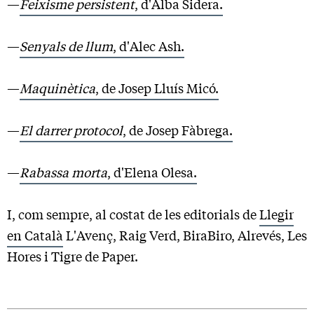
—
Feixisme persistent
, d'Alba Sidera.
—
Senyals de llum
, d'Alec Ash.
—
Maquinètica
, de Josep Lluís Micó.
—
El darrer protocol
, de Josep Fàbrega.
—
Rabassa morta
, d'Elena Olesa.
I, com sempre, al costat de les editorials de
Llegir
en Català
L'Avenç, Raig Verd, BiraBiro, Alrevés, Les
Hores i Tigre de Paper.