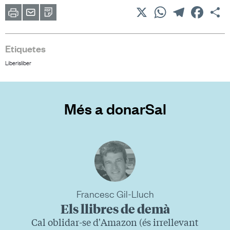
X
WhatsApp
Telegram
Facebo
C
Imprimir
Envia
PDF
a
un
amic
Etiquetes
Liberisliber
Més a donarSal
Francesc Gil-Lluch
Els llibres de demà
Cal oblidar-se d'Amazon (és irrellevant