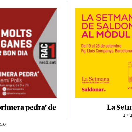
La Set
primera pedra’ de
17 d
026