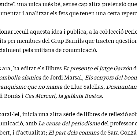
ndre'l una mica més bé, sense cap altra pretensió que
mentar i analitzar els fets que tenen una certa reperc
onar recull aquesta idea i publica, a la col·lecció Perio
its per membres del Grup Barnils que tracten qüestion
cialment pels mitjans de comunicació.
 ara, ha editat els llibres
Et presento el jutge Garzón
d
bombolla sísmica
de Jordi Marsal,
Els senyors del boo
franquisme que no marxa
de Lluc Salellas,
Desmuntant 
i Borràs i
Cas Mercuri, la galàxia Bustos.
aral·lel, inicia una altra sèrie de llibres de reflexió so
unicació, amb
La causa del periodisme
del professor 
bert, i d’actualitat;
El part dels comuns
de Sara Gonzál