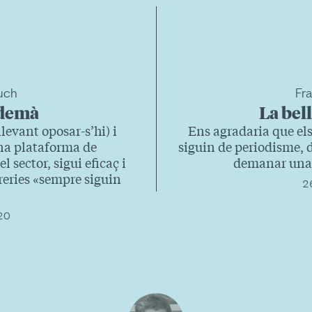
uch
Fr
 demà
La bell
levant oposar-s’hi) i
Ens agradaria que els
una plataforma de
siguin de periodisme, 
 sector, sigui eficaç i
demanar una 
reries «sempre siguin
2
020