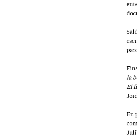
ente
docu
Sald
escr
par
Fins
la 
El 
Jord
En p
com
Juli