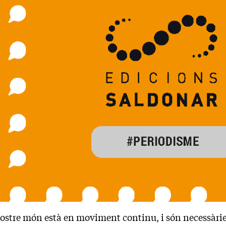
ostre món està en moviment continu, i són necessàrie