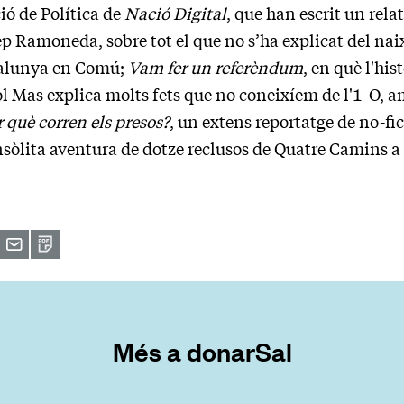
ió de Política de
Nació Digital
, que han escrit un rela
p Ramoneda, sobre tot el que no s’ha explicat del nai
alunya en Comú;
Vam fer un referèndum
, en què l'hi
l Mas explica molts fets que no coneixíem de l'1-O, a
 què corren els presos?
, un extens reportatge de no-fi
nsòlita aventura de dotze reclusos de Quatre Camins a
primir
Envia
PDF
a
un
amic
Més a donarSal