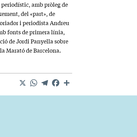
t periodístic, amb pròleg de
xement, del «part», de
storiador i periodista Andreu
mb fonts de primera línia,
cció de Jordi Panyella sobre
 la Marató de Barcelona.
X
WhatsApp
Telegram
Facebook
Comparteix