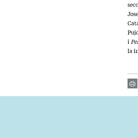
secc
Jose
Cat
Pujo
i
Per
la i
Im