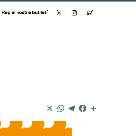
Rep el nostre butlletí
X
WhatsApp
Telegram
Facebook
Comparteix