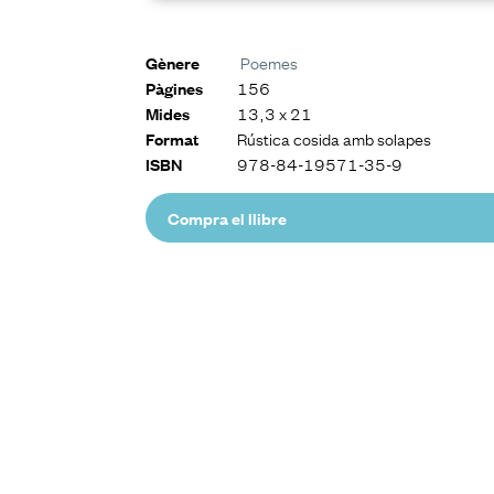
Poemes
Gènere
156
Pàgines
13,3 x 21
Mides
Rústica cosida amb solapes
Format
978-84-19571-35-9
ISBN
Compra el llibre