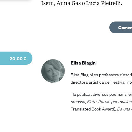
Isern, Anna Gas o Lucia Pietrelli.
Començ
20,00 €
Elisa Biagini
Elisa Biagini és professora d'escr
directora artística del Festival 
Ha publicat diversos poemaris, e
smossa
,
Fiato. Parole per musica
Translated Book Award),
Da una 