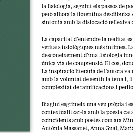
la fisiologia, seguint els passos de
però alhora la florentina desdibuixa e
sintonia amb la dislocació reflexiva
La capacitat d'entendre la realitat 
veritats fisiològiques més íntimes. L
desconeixement d'una fisiologia inno
única via de comprensió. El cos, donc
La inspiració literària de l'autora va
amb la voluntat de sentir la terra i, f
complexitat de ramificacions i perl
Biagini esgrimeix una veu pròpia i es
contextualitzar-la amb la poesia cat
coincidents amb poetes com ara Mire
Antònia Massanet, Anna Gual, Maria