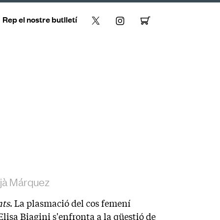
Rep el nostre butlletí
tjà Márquez
nts
. La plasmació del cos femení
lisa Biagini s'enfronta a la qüestió de