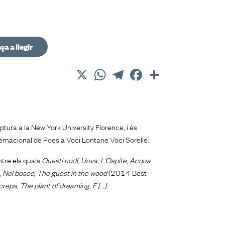
a a llegir
X
WhatsApp
Telegram
Facebook
Comparteix
iptura a la New York University Florence, i és
Internacional de Poesia Voci Lontane Voci Sorelle.
ntre els quals
Questi nodi
,
Uova
,
L'Ospite
,
Acqua
,
Nel bosco
,
The guest in the wood
(2014 Best
crepa
,
The plant of dreaming
,
F [...]