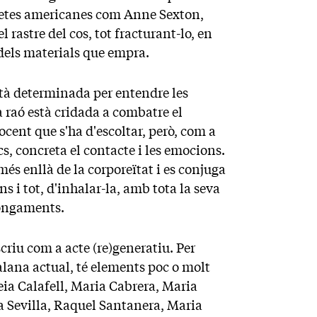
 poetes americanes com Anne Sexton,
l rastre del cos, tot fracturant-lo, en
 dels materials que empra.
està determinada per entendre les
a raó està cridada a combatre el
cent que s'ha d'escoltar, però, com a
s, concreta el contacte i les emocions.
 més enllà de la corporeïtat i es conjuga
ins i tot, d'inhalar-la, amb tota la seva
longaments.
criu com a acte (re)generatiu. Per
alana actual, té elements poc o molt
ia Calafell, Maria Cabrera, Maria
 Sevilla, Raquel Santanera, Maria