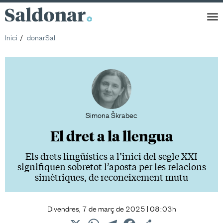
Saldonar
Men
Inici
donarSal
Simona Škrabec
El dret a la llengua
Els drets lingüístics a l’inici del segle XXI
signifiquen sobretot l’aposta per les relacions
simètri­ques, de reconeixement mutu
Divendres, 7 de març de 2025 | 08:03h
X
WhatsApp
Telegram
Facebook
Comparteix