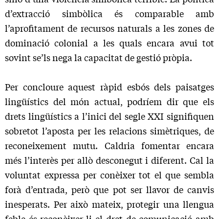
d’extracció simbòlica és comparable amb
l’aprofitament de recursos naturals a les zones de
dominació colonial a les quals encara avui tot
sovint se’ls nega la capacitat de gestió pròpia.
Per concloure aquest ràpid esbós dels paisatges
lingüístics del món actual, podríem dir que els
drets lingüístics a l’inici del segle XXI signifiquen
sobretot l’aposta per les relacions simètri­ques, de
reconeixement mutu. Caldria fomentar encara
més l’in­terès per allò desconegut i diferent. Cal la
voluntat expressa per conèixer tot el que sembla
forà d’entrada, però que pot ser llavor de canvis
inesperats. Per això mateix, protegir una llengua
feble és reconèixer-li el dret de comunicació amb