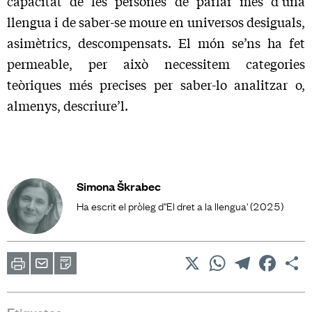
capacitat de les persones de parlar més d’una
llengua i de saber-se moure en universos desiguals,
asimètrics, descompensats. El món se’ns ha fet
permeable, per això neces­sitem categories
teòriques més precises per saber-lo analitzar o,
almenys, descriure’l.
Simona Škrabec
Ha escrit el pròleg d''El dret a la llengua' (2025)
X
WhatsApp
Telegram
Facebo
C
Imprimir
Envia
PDF
a
un
amic
Etiquetes