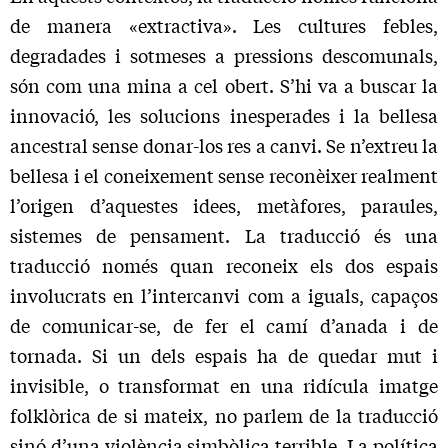
de manera «extractiva». Les cultures febles,
degradades i sotmeses a pressions descomunals,
són com una mina a cel obert. S’hi va a buscar la
innovació, les solucions inesperades i la bellesa
ancestral sense donar-los res a canvi. Se n’extreu la
bellesa i el coneixement sense reconèixer realment
l’origen d’aquestes idees, metàfores, paraules,
sistemes de pensament. La traducció és una
traducció només quan reconeix els dos espais
involucrats en l’intercanvi com a iguals, capaços
de comunicar-se, de fer el camí d’anada i de
tornada. Si un dels espais ha de quedar mut i
invisible, o transformat en una ridícula imatge
folklòrica de si mateix, no parlem de la traducció
sinó d’una violència simbòlica terrible. La política