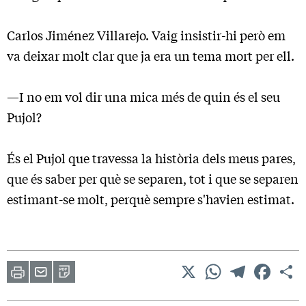
Carlos Jiménez Villarejo. Vaig insistir-hi però em
va deixar molt clar que ja era un tema mort per ell.
—I no em vol dir una mica més de quin és el seu
Pujol?
És el Pujol que travessa la història dels meus pares,
que és saber per què se separen, tot i que se separen
estimant-se molt, perquè sempre s'havien estimat.
X
WhatsApp
Telegram
Facebo
C
Imprimir
Envia
PDF
a