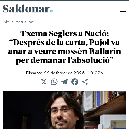
Saldonar
Men
Inici
Actualitat
Txema Seglers a Nació:
“Després de la carta, Pujol va
anar a veure mossèn Ballarín
per demanar l’absolució”
Dissabte, 22 de febrer de 2025 | 19:02h
X
WhatsApp
Telegram
Facebook
Comparteix