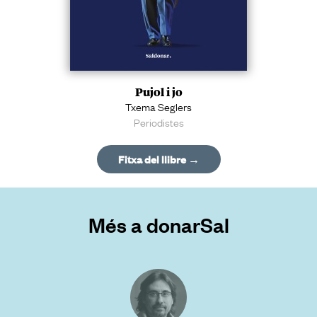
Pujol i jo
Txema Seglers
Periodistes
Fitxa del llibre →
Més a donarSal