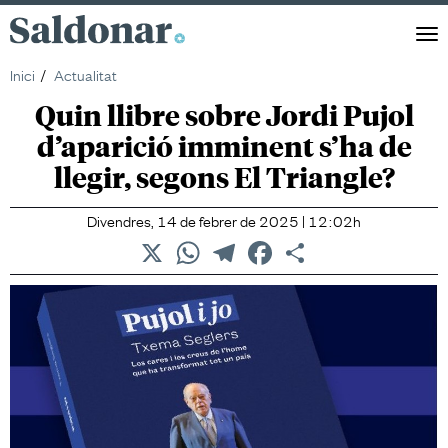
Saldonar
Men
Inici
Actualitat
Quin llibre sobre Jordi Pujol
d’aparició imminent s’ha de
llegir, segons El Triangle?
Divendres, 14 de febrer de 2025 | 12:02h
X
WhatsApp
Telegram
Facebook
Comparteix