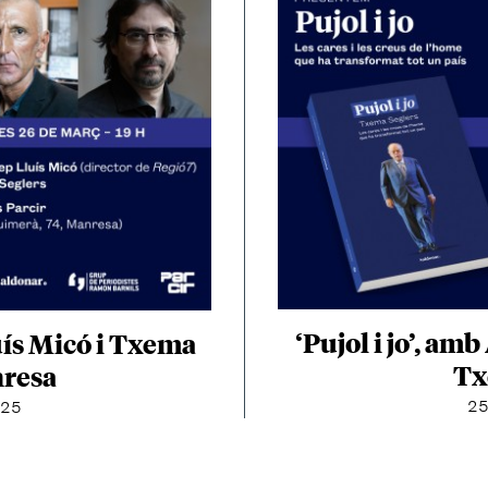
‘Pujol i jo’, am
luís Micó i Txema
Tx
nresa
25
025