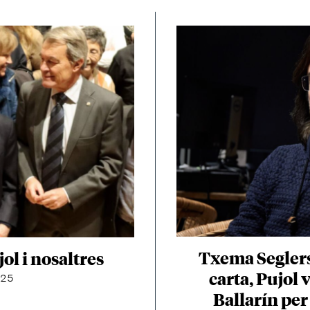
Txema Seglers 
jol i nosaltres
carta, Pujol
025
Ballarín per