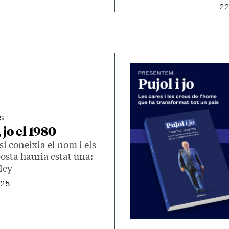
22
s
 jo el 1980
i coneixia el nom i els
osta hauria estat una:
ley
025