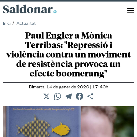
Saldonar
Men
Inici
Actualitat
Paul Engler a Mònica
Terribas: "Repressió i
violència contra un moviment
de resistència provoca un
efecte boomerang"
Dimarts, 14 de gener de 2020 | 17:40h
X
WhatsApp
Telegram
Facebook
Comparteix