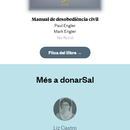
Manual de desobediència civil
Paul Engler
Mark Engler
No-ficció
Fitxa del llibre →
Més a donarSal
Liz Castro