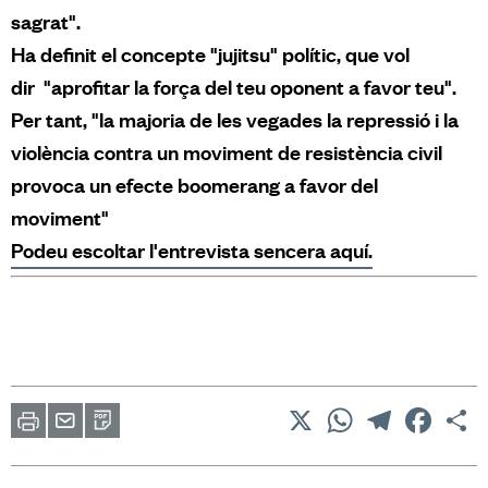
sagrat".
Ha definit el concepte "jujitsu" polític, que vol
dir "aprofitar la força del teu oponent a favor teu".
Per tant, "la majoria de les vegades la repressió i la
violència contra un moviment de resistència civil
provoca un efecte boomerang a favor del
moviment"
Podeu escoltar l'entrevista sencera aquí.
X
WhatsApp
Telegram
Facebo
C
Imprimir
Envia
PDF
a
un