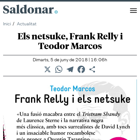
Saldonar
Men
Inici
Actualitat
Els netsuke, Frank Relly i
Teodor Marcos
Dimarts, 5 de juny de 2018 | 16:06h
X
WhatsApp
Telegram
Facebook
Comparteix