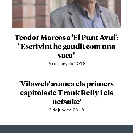
Teodor Marcos a 'El Punt Avui':
"Escrivint he gaudit com una
vaca"
25 de juny de 2018
'Vilaweb' avança els primers
capítols de 'Frank Relly i els
netsuke'
3 de juny de 2018