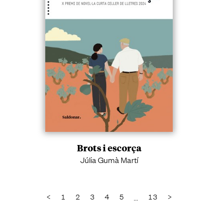
Brots i escorça
Júlia Gumà Martí
<
1
2
3
4
5
13
>
...