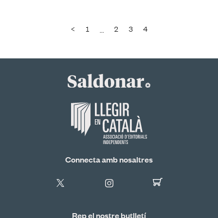
<
1
2
3
4
...
Connecta amb nosaltres
Rep el nostre butlletí