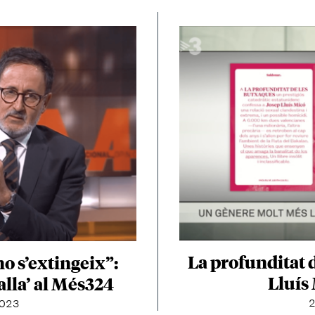
La profunditat 
no s’extingeix”:
Lluís
alla’ al Més324
2
2023