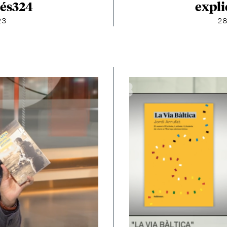
expli
Més324
28
23