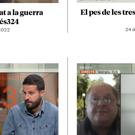
El pes de les tr
at a la guerra
Més324
24 d
 2022