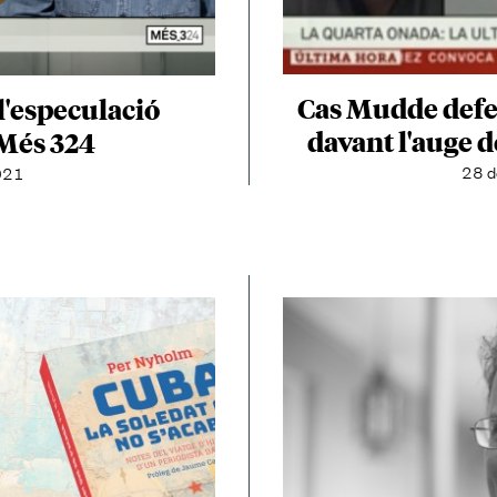
Cas Mudde defen
l'especulació
davant l'auge d
 Més 324
28 d
021