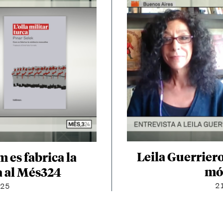
Leila Guerriero 
 es fabrica la
mó
a al Més324
21
025