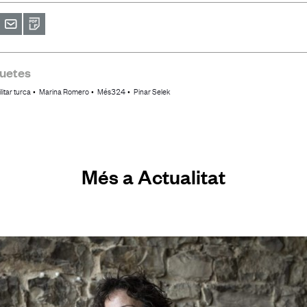
primir
Envia
PDF
a
un
amic
quetes
litar turca
Marina Romero
Més324
Pinar Selek
Més a Actualitat