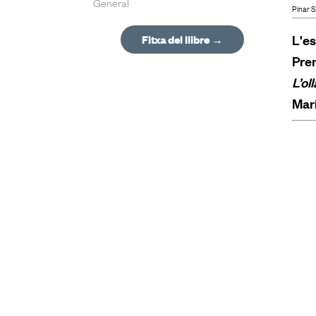
General
Pinar S
L'es
Fitxa del llibre →
Prem
L’ol
Mar