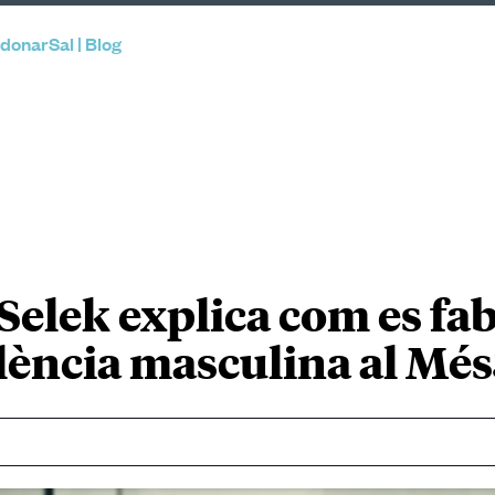
donarSal | Blog
Selek explica com es fab
lència masculina al Mé