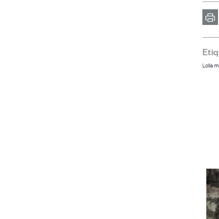
Im
Eti
Lolla mi