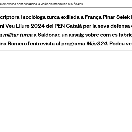
elek explica com es fabrica la violència masculina al Més324
criptora i sociòloga turca exiliada a França Pinar Sele
i Veu Lliure 2024 del PEN Català per la seva defensa 
la militar turca
a Saldonar, un assaig sobre com es fabric
ina Romero l’entrevista al programa
Més324.
Podeu veu