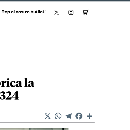
Rep el nostre butlletí
rica la
s324
X
WhatsApp
Telegram
Facebook
Comparteix