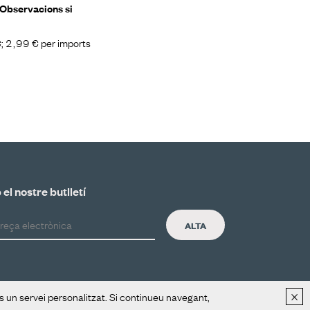
a Observacions si
 €; 2,99 € per imports
el nostre butlletí
ALTA
×
os un servei personalitzat. Si continueu navegant,
Distribució
Contacte
Avís legal