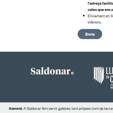
l'adreça facili
voleu que ens 
Enviament en 48
inferiors.
Envia
: A Saldonar fem servir galetes, tant pròpies com de tercer
Atenció