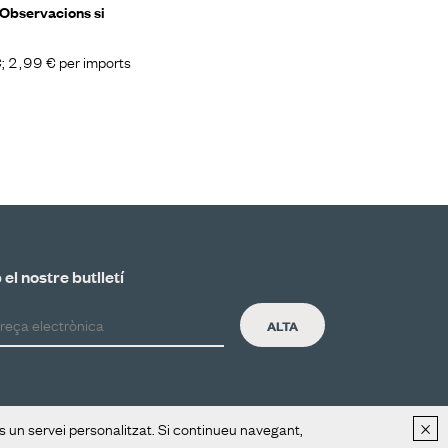
a Observacions si
 €; 2,99 € per imports
el nostre butlletí
ALTA
×
os un servei personalitzat. Si continueu navegant,
Distribució
Contacte
Avís legal