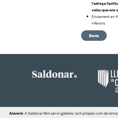
l'adreça facili
voleu que ens 
Enviament en 48
inferiors.
Envia
: A Saldonar fem servir galetes, tant pròpies com de tercer
Atenció