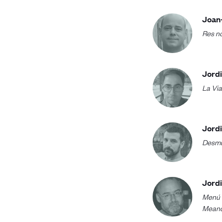
Joan-
Res n
Jordi
La Via
Jordi
Desmu
Jord
Menú 
Mean