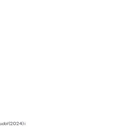
’udol
(2024) i