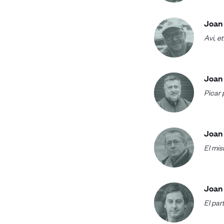
Joan 
Avi, et
Joan
Picar
Joan 
El mis
Joan
El par