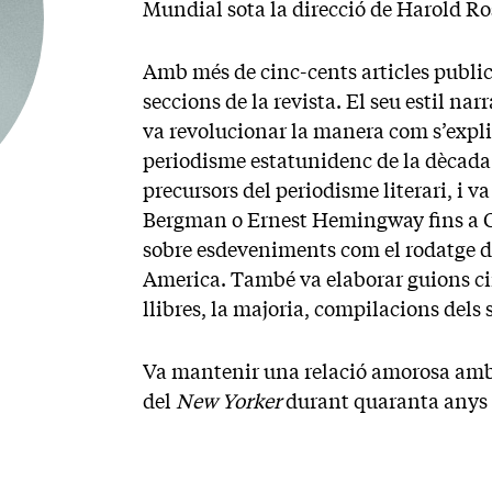
Mundial sota la direcció de Harold Ros
Amb més de cinc-cents articles publica
seccions de la revista. El seu estil na
va revolucionar la manera com s’explica
periodisme estatunidenc de la dècada 
precursors del periodisme literari, i v
Bergman o Ernest Hemingway fins a C
sobre esdeveniments com el rodatge de 
America. També va elaborar guions cin
llibres, la majoria, compilacions dels 
Va mantenir una relació amorosa amb e
del
New Yorker
durant quaranta anys 