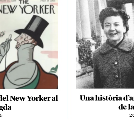
Una història d’
 del New Yorker al
de l
gda
26
25