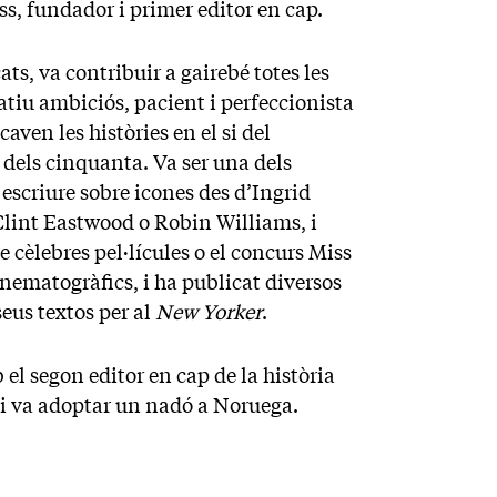
s, fundador i primer editor en cap.
ts, va contribuir a gairebé totes les
rratiu ambiciós, pacient i perfeccionista
ven les històries en el si del
dels cinquanta. Va ser una dels
a escriure sobre icones des d’Ingrid
lint Eastwood o Robin Williams, i
cèlebres pel·lícules o el concurs Miss
ematogràfics, i ha publicat diversos
seus textos per al
New Yorker
.
l segon editor en cap de la història
i va adoptar un nadó a Noruega.