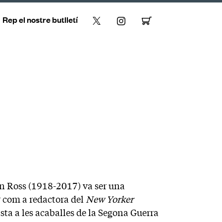
Rep el nostre butlletí
an Ross (1918-2017) va ser una
ar com a redactora del
New Yorker
ista a les acaballes de la Segona Guerra