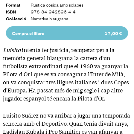
Rústica cosida amb solapes
Format
978-84-942896-4-4
ISBN
Narrativa blaugrana
Col·lecció
Compra el llibre
17,00 €
Luisito
intenta fer justícia, recuperar per a la
memòria general blaugrana la carrera d'un
futbolista extraordinari que el 1960 va guanyar la
Pilota d'Or i que es va consagrar a l'Inter de Milà,
on va conquistar tres lligues italianes i dues Copes
d'Europa. Ha passat més de mig segle i cap altre
jugador espanyol té encara la Pilota d'Or.
Luisito Suárez no va arribar a jugar una temporada
sencera amb el Deportivo. Quan tenia divuit anys,
Ladislau Kubala i Pep Samitier es van afanyar a