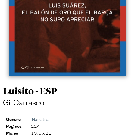
Luisito - ESP
Gil Carrasco
Narrativa
Gènere
224
Pàgines
13,3 x 21
Mides