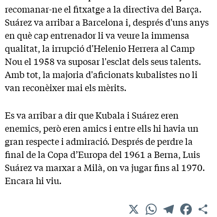
recomanar-ne el fitxatge a la directiva del Barça.
Suárez va arribar a Barcelona i, després d'uns anys
en què cap entrenador li va veure la immensa
qualitat, la irrupció d'Helenio Herrera al Camp
Nou el 1958 va suposar l'esclat dels seus talents.
Amb tot, la majoria d'aficionats kubalistes no li
van reconèixer mai els mèrits.
Es va arribar a dir que Kubala i Suárez eren
enemics, però eren amics i entre ells hi havia un
gran respecte i admiració. Després de perdre la
final de la Copa d’Europa del 1961 a Berna, Luis
Suárez va marxar a Milà, on va jugar fins al 1970.
Encara hi viu.
X
WhatsApp
Telegram
Facebo
C