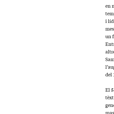
en m
tem
i lí
meso
un 
Entr
altr
Samo
l’au
del
El 5
tèxt
gene
mass