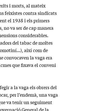
rits i morts, al mateix
 feixistes contra sindicats
ent el 1935 i els primers
s, no va ser de cap manera
mensions considerables.
lladors del tabac de moltes
 Komotiní…), així com de
que convocaven la vaga era
racmes que fixava el conveni
gir a la vaga els obrers del
nvocar, per l’endemà, una vaga
 que va tenir un seguiment
Governació General de la