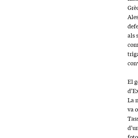
Grèc
Ale
defe
als 
comb
trig
con
El g
d’Ex
La m
va o
Tas
d’un
foto