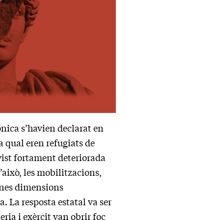
ònica s’havien declarat en
a qual eren refugiats de
vist fortament deteriorada
això, les mobilitzacions,
unes dimensions
. La resposta estatal va ser
ria i exèrcit van obrir foc