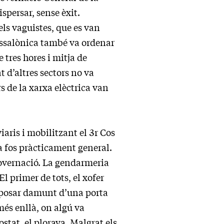
spersar, sense èxit.
ls vaguistes, que es van
Tessalònica també va ordenar
 tres hores i mitja de
t d’altres sectors no va
rs de la xarxa elèctrica van
iaris i mobilitzant el 3r Cos
a fos pràcticament general.
 Governació. La gendarmeria
l primer de tots, el xofer
n posar damunt d’una porta
 més enllà, on algú va
ostat, el plorava. Malgrat els