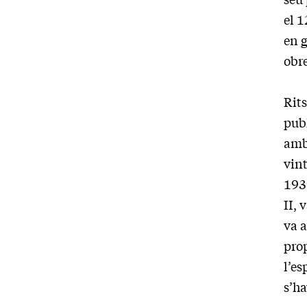
el 1
en g
obr
Rits
pub
amb 
vint
1936
II, 
va a
prop
l’es
s’ha