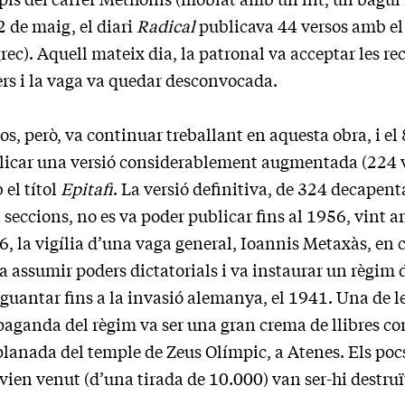
2 de maig, el diari
Radical
publicava 44 versos amb el 
rec). Aquell mateix dia, la patronal va acceptar les re
ers i la vaga va quedar desconvocada.
os, però, va continuar treballant en aquesta obra, i el 
licar una versió considerablement augmentada (224 ve
el títol
Epitafi
. La versió definitiva, de 324 decapenta
 seccions, no es va poder publicar fins al 1956, vint a
, la vigília d’una vaga general, Ioannis Metaxàs, en 
va assumir poders dictatorials i va instaurar un règim 
guantar fins a la invasió alemanya, el 1941. Una de l
aganda del règim va ser una gran crema de llibres co
planada del temple de Zeus Olímpic, a Atenes. Els poc
vien venut (d’una tirada de 10.000) van ser-hi destruï