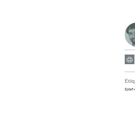
Im
Eti
Epitafi