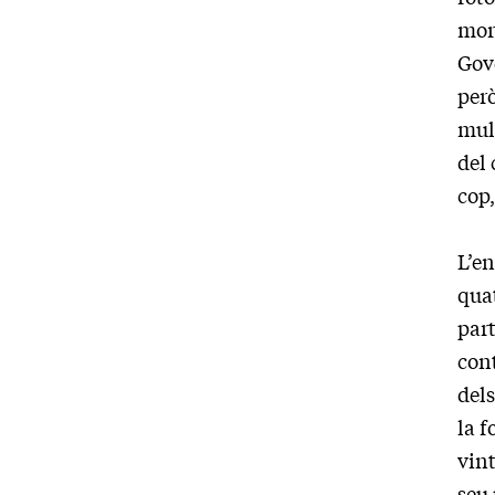
mort
Gov
per
mult
del 
cop,
L’en
quat
part
cont
dels
la f
vint
seu 