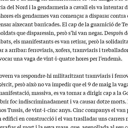
ia del Nord i la gendarmeria a cavall els va intentar di
shores els gendarmes van començar a disparar contra e
nsar aixecant barricades. El cap de la guarnició de 
soldats que disparessin, però s’hi van negar. Després de
ats, els manifestants es van retirar, però la solidarita
ar a arribar: ferroviaris, xofers, tramviaris i treballado
vocar una vaga de vint-i-quatre hores per l’endemà.
overn va respondre-hi militaritzant tramviaris i ferrov
èrcit, però això no va impedir que el 9 de maig la vag
anifestació, massiva, es va tornar a dirigir cap a la
brir foc indiscriminadament i va causar dotze morts. E
sos Tussis, de vint-i-cinc anys. Cinc companys el va
 edifici en construcció i el van traslladar uns carrers
grafiar el mort i la seva mare, que, agenollada al seu c