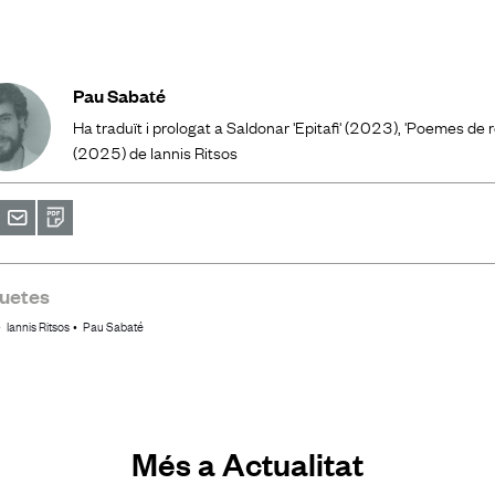
Pau Sabaté
Ha traduït i prologat a Saldonar 'Epitafi' (2023), 'Poemes de r
(2025) de Iannis Ritsos
primir
Envia
PDF
a
un
amic
quetes
Iannis Ritsos
Pau Sabaté
Més a Actualitat