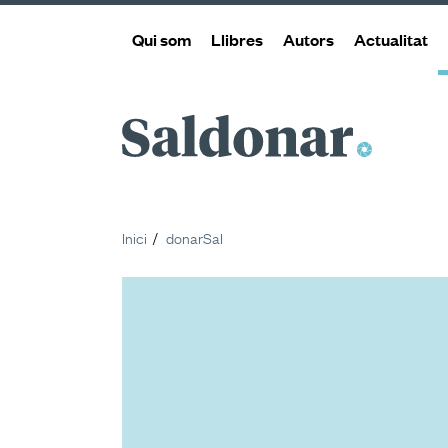
Qui som
Llibres
Autors
Actualitat
Saldonar
Inici
donarSal