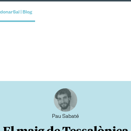
donarSal | Blog
Pau Sabaté
El maig de Tessalònica