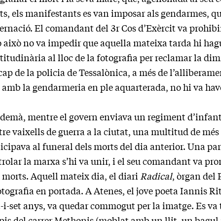
s, els manifestants es van imposar als gendarmes, qu
ernació. El comandant del 3r Cos d’Exèrcit va prohibi
ò això no va impedir que aquella mateixa tarda hi ha
itudinària al lloc de la fotografia per reclamar la dim
cap de la policia de Tessalònica, a més de l’alliberam
 amb la gendarmeria en ple aquarterada, no hi va hav
demà, mentre el govern enviava un regiment d’infanter
re vaixells de guerra a la ciutat, una multitud de mé
icipava al funeral dels morts del dia anterior. Una par
rolar la marxa s’hi va unir, i el seu comandant va pr
 morts. Aquell mateix dia, el diari
Radical
, òrgan del
otografia en portada. A Atenes, el jove poeta Iannis Ri
-i-set anys, va quedar commogut per la imatge. Es va t
pis del carrer Methonis (moblat amb un llit, un bagul i