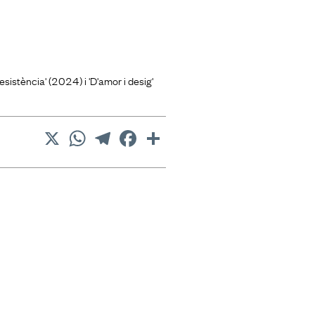
esistència' (2024) i 'D'amor i desig'
X
WhatsApp
Telegram
Facebook
Comparteix