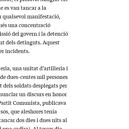
e es van tancar a la
r qualsevol manifestació,
gués una concentració
issió del govern i la detenció
ent dels detinguts. Aquest
er incidents.
ia, una unitat d’artilleria i
s de dues-centes mil persones
t dels soldats desplegats per
onunciar un discurs en honor
 Partit Comunista, publicava
tsos, que aleshores tenia
ancar dos dies i dues nits al
 una cadira). Al tercer dia,