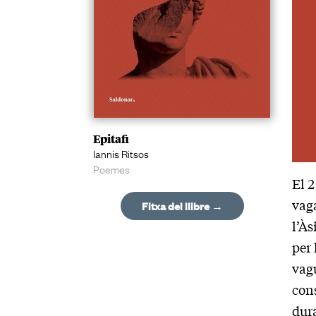
Epitafi
Iannis Ritsos
Poemes
El 2
vaga
Fitxa del llibre →
l’Às
per 
vag
cons
dura