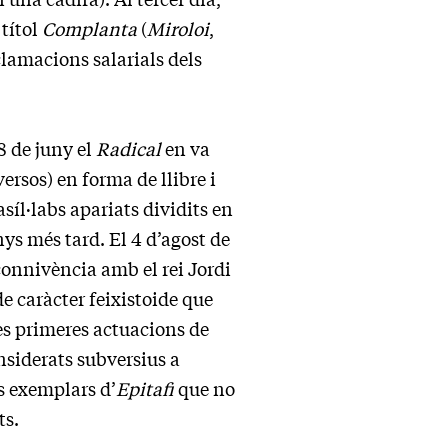
títol
Complanta
(
Miroloi
,
clamacions salarials dels
8 de juny el
Radical
en va
rsos) en forma de llibre i
síl·labs apariats dividits en
nys més tard. El 4 d’agost de
connivència amb el rei Jordi
de caràcter feixistoide que
es primeres actuacions de
nsiderats subversius a
s exemplars d’
Epitafi
que no
ts.