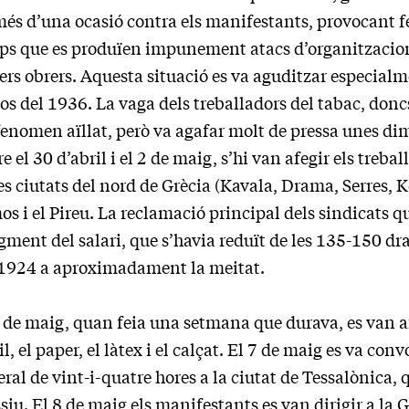
és d’una ocasió contra els manifestants, provocant fe
ps que es produïen impunement atacs d’organitzacions
ders obrers. Aquesta situació es va aguditzar especialm
s del 1936. La vaga dels treballadors del tabac, donc
fenomen aïllat, però va agafar molt de pressa unes di
e el 30 d’abril i el 2 de maig, s’hi van afegir els treba
es ciutats del nord de Grècia (Kavala, Drama, Serres,
s i el Pireu. La reclamació principal dels sindicats 
gment del salari, que s’havia reduït de les 135-150 d
 1924 a aproximadament la meitat.
 de maig, quan feia una setmana que durava, es van afe
il, el paper, el làtex i el calçat. El 7 de maig es va co
ral de vint-i-quatre hores a la ciutat de Tessalònica,
iu. El 8 de maig els manifestants es van dirigir a la 