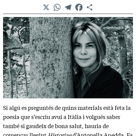
X
WhatsApp
Telegram
Facebook
Comparteix
Si algú es preguntés de quins materials està feta la
poesia que s’escriu avui a Itàlia i volgués saber
també si gaudeix de bona salut, hauria de
començar llegint
Historiae
d’Antonella Anedda. Es