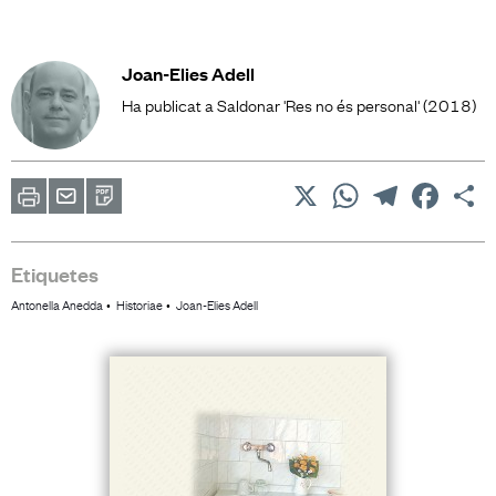
Joan-Elies Adell
Ha publicat a Saldonar 'Res no és personal' (2018)
X
WhatsApp
Telegram
Facebo
C
Imprimir
Envia
PDF
a
un
amic
Etiquetes
Antonella Anedda
Historiae
Joan-Elies Adell