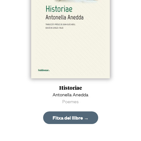
Historiae
Antonella Anedda
Poemes
Fitxa del llibre →