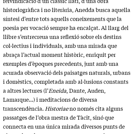
reivindicació d’un clàssic llatí, d’una obra
historiogràfica i no literària, Anedda busca aquella
síntesi d’entre tots aquells coneixements que la
poesia per vocació sempre ha encalçat. Al llarg del
llibre s’entrecreua una reflexió sobre els destins
col·lectius i individuals, amb una mirada que
abraça l’actual moment històric, enriquit per
exemples d’èpoques precedents, junt amb una
acurada observació dels paisatges naturals, urbans
i domèstics, completada amb al·lusions constants
a altres lectures (l’
Eneida
, Dante, Auden,
Lamarque…) i meditacions de diversa
transcendència.
Historiae
no només cita alguns
passatges de l’obra mestra de Tàcit, sinó que
connecta en una única mirada diversos punts de