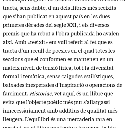
tracta, sens dubte, d’un dels llibres més reeixits
que s’han publicat en aquest país en les dues
primeres dècades del segle XXI, i els diversos
premis que ha rebut a l’obra publicada ho avalen
així. Amb «reeixit» em vull referir al fet que es
tracta d’un recull de poesies en el qual totes les
seccions que el conformen es mantenen en un
mateix nivell de tensió lírica, tot i la diversitat
formal i temàtica, sense caigudes estilístiques,
baixades inesperades d’inspiració o operacions de
farciment.
Historiae
, vet aquí, és un llibre que
evita que l’objecte poètic més pur s’allargassi
innecessàriament amb additius de qualitat més
lleugera. L’equilibri és una mercaderia rara en
poesia i, en el llibre que teniu a les mans, la fita