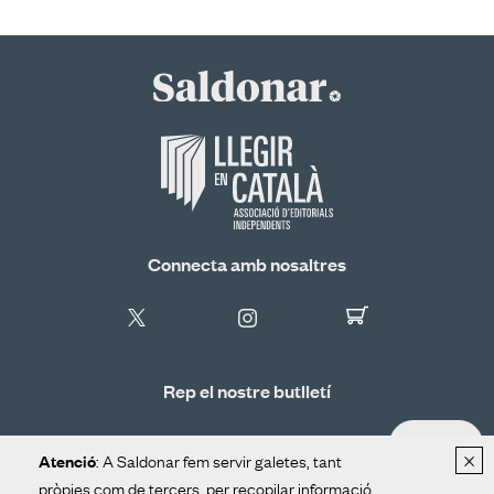
Connecta amb nosaltres
Rep el nostre butlletí
ALTA
×
: A Saldonar fem servir galetes, tant
Atenció
pròpies com de tercers, per recopilar informació