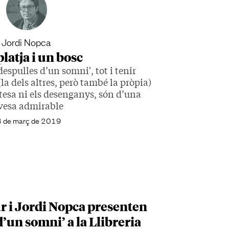
Jordi Nopca
latja i un bosc
espulles d’un somni', tot i tenir
la dels altres, però també la pròpia)
istesa ni els desenganys, són d’una
vesa admirable
 de març de 2019
r i Jordi Nopca presenten
d’un somni’ a la Llibreria