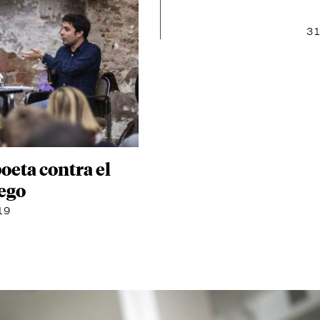
31
oeta contra el
’ego
019