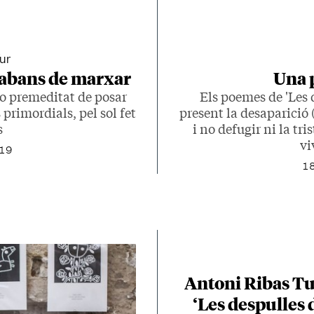
ur
 abans de marxar
Una p
no premeditat de posar
Els poemes de 'Les d
 primordials, pel sol fet
present la desaparició (
s
i no defugir ni la tr
vi
019
18
Antoni Ribas Tu
‘Les despulles 