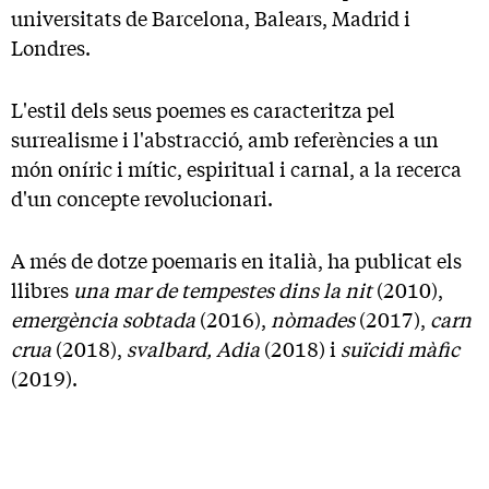
universitats de Barcelona, Balears, Madrid i
Londres.
L'estil dels seus poemes es caracteritza pel
surrealisme i l'abstracció, amb referències a un
món oníric i mític, espiritual i carnal, a la recerca
d'un concepte revolucionari.
A més de dotze poemaris en italià, ha publicat els
llibres
una mar de tempestes dins la nit
(2010),
emergència sobtada
(2016),
nòmades
(2017),
carn
crua
(2018),
svalbard, Adia
(2018) i
suïcidi màfic
(2019).