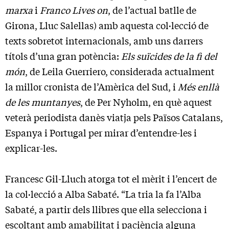
marxa
i
Franco Lives on
, de l’actual batlle de
Girona, Lluc Salellas) amb aquesta col·lecció de
texts sobretot internacionals, amb uns darrers
títols d’una gran potència:
Els suïcides de la fi del
món
, de Leila Guerriero, considerada actualment
la millor cronista de l’Amèrica del Sud, i
Més enllà
de les muntanyes
, de Per Nyholm, en què aquest
veterà periodista danès viatja pels Països Catalans,
Espanya i Portugal per mirar d’entendre-les i
explicar-les.
Francesc Gil-Lluch atorga tot el mèrit i l’encert de
la col·lecció a Alba Sabaté. “La tria la fa l’Alba
Sabaté, a partir dels llibres que ella selecciona i
escoltant amb amabilitat i paciència alguna