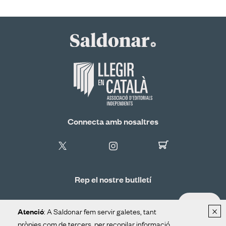
Connecta amb nosaltres
Rep el nostre butlletí
ALTA
×
: A Saldonar fem servir galetes, tant
Atenció
pròpies com de tercers, per recopilar informació