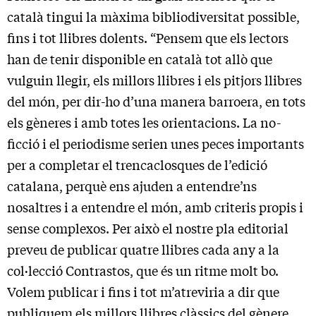
català tingui la màxima bibliodiversitat possible,
fins i tot llibres dolents. “Pensem que els lectors
han de tenir disponible en català tot allò que
vulguin llegir, els millors llibres i els pitjors llibres
del món, per dir-ho d’una manera barroera, en tots
els gèneres i amb totes les orientacions. La no-
ficció i el periodisme serien unes peces importants
per a completar el trencaclosques de l’edició
catalana, perquè ens ajuden a entendre’ns
nosaltres i a entendre el món, amb criteris propis i
sense complexos. Per això el nostre pla editorial
preveu de publicar quatre llibres cada any a la
col·lecció Contrastos, que és un ritme molt bo.
Volem publicar i fins i tot m’atreviria a dir que
publiquem els millors llibres clàssics del gènere,