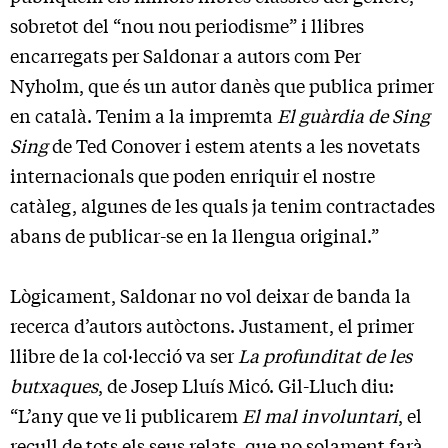
sobretot del “nou nou periodisme” i llibres
encarregats per Saldonar a autors com Per
Nyholm, que és un autor danès que publica primer
en català. Tenim a la impremta
El guàrdia de Sing
Sing
de Ted Conover i estem atents a les novetats
internacionals que poden enriquir el nostre
catàleg, algunes de les quals ja tenim contractades
abans de publicar-se en la llengua original.”
Lògicament, Saldonar no vol deixar de banda la
recerca d’autors autòctons. Justament, el primer
llibre de la col·lecció va ser
La profunditat de les
butxaques
, de Josep Lluís Micó. Gil-Lluch diu:
“L’any que ve li publicarem
El mal involuntari
, el
recull de tots els seus relats, que no solament farà