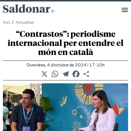
Saldonar
Men
Inici
Actualitat
“Contrastos”: periodisme
internacional per entendre el
món en català
Divendres, 4 d'octubre de 2024 | 17:10h
X
WhatsApp
Telegram
Facebook
Comparteix