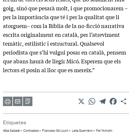
goig, sinó que pesarà molt, i que promocionarem –
per la importància que té i per la qualitat que li
atorguem– com la Bíblia de la no-ficció narrativa
escrita originalment en català, per l’atreviment
temàtic, estilístic i estructural. Qualsevol
periodista que s’hi vulgui posar en català, pensem
que abans haurà de llegir Micó. Esperem que els
lectors el posin al lloc que es mereix.”
X
WhatsApp
Telegram
Facebo
C
Imprimir
Envia
PDF
a
un
amic
Etiquetes
Alba Sabaté
Contrastos
Francesc Gil-Lluch
Leila Guerriero
Per Nyholm